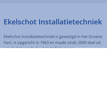
Ekelschot Installatietechniek
Ekelschot Installatietechniek is gevestigd in het Groene
Hart, is opgericht in 1963 en maakt sinds 2000 deel uit
van de Schoonderbeek Installatiegroep.
De specialiteit van het bedrijf is het realiseren van
elektrotechnische installaties met KNX toepassingen in
de luxe woningbouw en de kleinere utiliteitsprojecten.